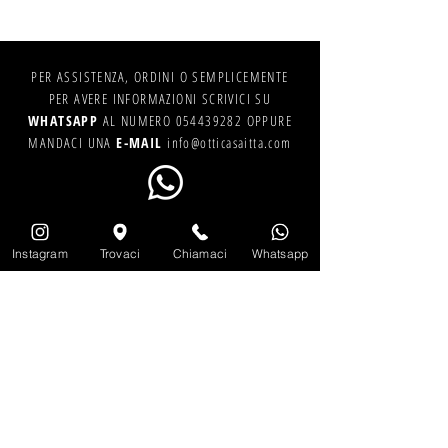
PER ASSISTENZA, ORDINI O SEMPLICEMENTE
PER AVERE INFORMAZIONI SCRIVICI SU
WHATSAPP
AL NUMERO
054439282
OPPURE
MANDACI UNA
E-MAIL
info@otticasaitta.com
Instagram
Trovaci
Chiamaci
Whatsapp