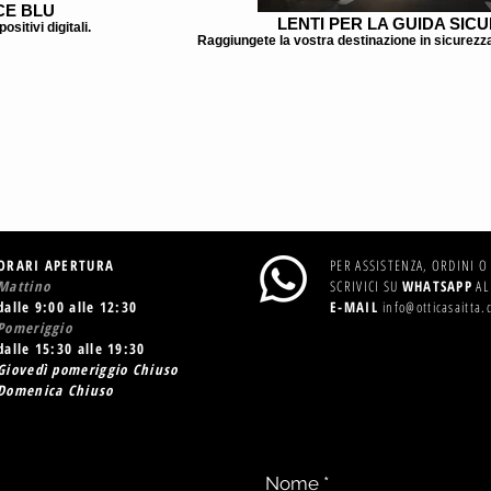
CE BLU
LENTI PER LA GUIDA SIC
sitivi digitali.
Raggiungete la vostra destinazione in sicurezz
ORARI APERTURA
PER ASSISTENZA, ORDINI 
Mattino
SCRIVICI SU
WHATSAPP
AL
dalle 9:00 alle 12:30
E-MAIL
info@otticasaitta.
Pomeriggio
dalle 15:30 alle 19:30
Giovedì pomeriggio Chiuso
Domenica Chiuso