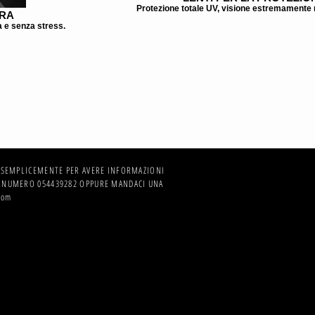
Protezione totale UV, visione estremamente n
URA
a e senza stress.
O SEMPLICEMENTE PER AVERE INFORMAZIONI
 NUMERO 054439282 OPPURE MANDACI UNA
com