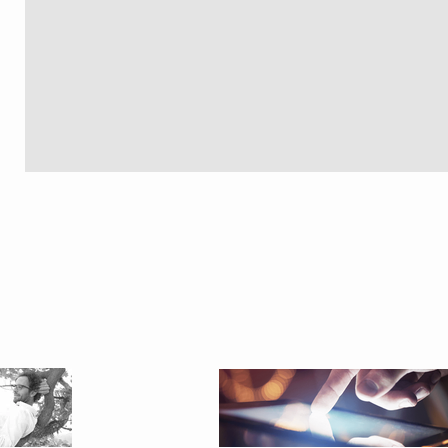
SAINT
LAURENT
2