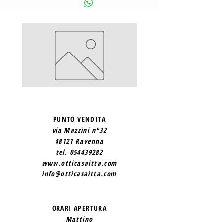
SAINT
SAINT
LAURENT
LAURENT
2
1
PUNTO VENDITA
via Mazzini n°32
48121 Ravenna
tel.
054439282
www.otticasaitta.com
info@otticasaitta.com
ORARI APERTURA
Mattino