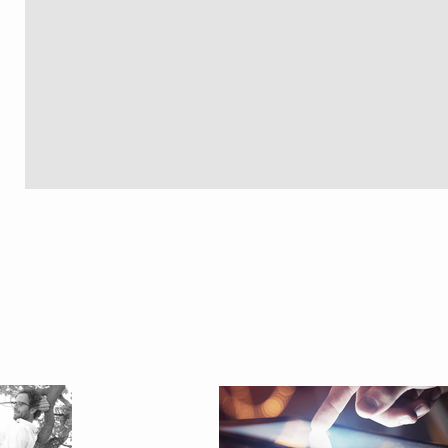
SAINT
LAURENT
2