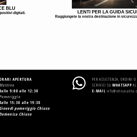
CE BLU
LENTI PER LA GUIDA SIC
sitivi digitali.
Raggiungete la vostra destinazione in sicurezz
ORARI APERTURA
PER ASSISTENZA, ORDINI 
Mattino
SCRIVICI SU
WHATSAPP
AL
dalle 9:00 alle 12:30
E-MAIL
info@otticasaitta.
Pomeriggio
dalle 15:30 alle 19:30
Giovedì pomeriggio Chiuso
Domenica Chiuso