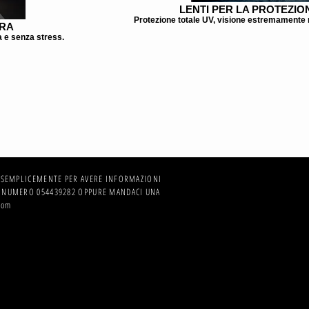
LENTI PER LA PROTEZIO
Protezione totale UV, visione estremamente n
URA
a e senza stress.
O SEMPLICEMENTE PER AVERE INFORMAZIONI
 NUMERO 054439282 OPPURE MANDACI UNA
com