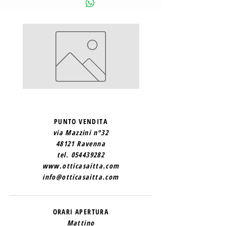
SAINT
SAINT
LAURENT
LAURENT
2
1
PUNTO VENDITA
via Mazzini n°32
48121 Ravenna
tel.
054439282
www.otticasaitta.com
info@otticasaitta.com
ORARI APERTURA
Mattino