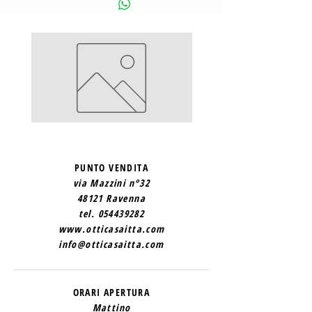
SAINT
SAINT
LAURENT
LAURENT
2
1
PUNTO VENDITA
via Mazzini n°32
48121 Ravenna
tel.
054439282
www.otticasaitta.com
info@otticasaitta.com
ORARI APERTURA
Mattino