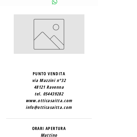
SAINT
SAINT
LAURENT
LAURENT
2
1
PUNTO VENDITA
via Mazzini n°32
48121 Ravenna
tel.
054439282
www.otticasaitta.com
info@otticasaitta.com
ORARI APERTURA
Mattino