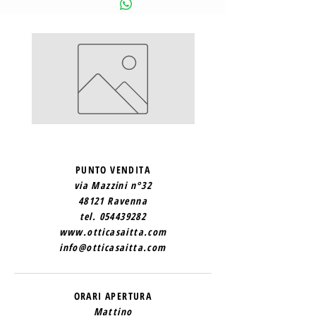
SAINT
SAINT
LAURENT
LAURENT
2
1
PUNTO VENDITA
via Mazzini n°32
48121 Ravenna
tel.
054439282
www.otticasaitta.com
info@otticasaitta.com
ORARI APERTURA
Mattino