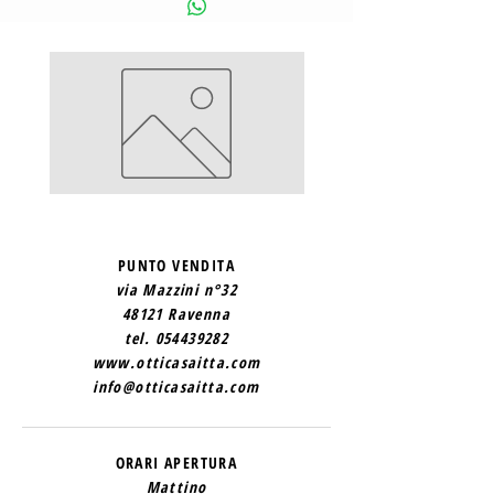
SAINT
SAINT
LAURENT
LAURENT
2
1
PUNTO VENDITA
via Mazzini n°32
48121 Ravenna
tel.
054439282
www.otticasaitta.com
info@otticasaitta.com
ORARI APERTURA
Mattino