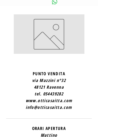
SAINT
SAINT
LAURENT
LAURENT
2
1
PUNTO VENDITA
via Mazzini n°32
48121 Ravenna
tel.
054439282
www.otticasaitta.com
info@otticasaitta.com
ORARI APERTURA
Mattino