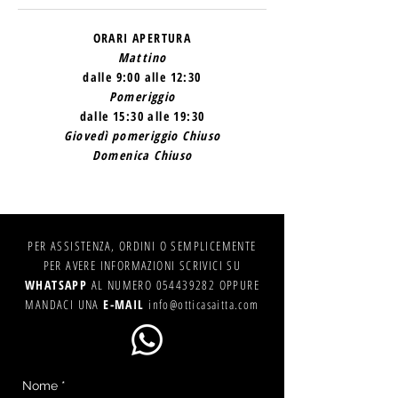
ORARI APERTURA
Mattino
dalle 9:00 alle 12:30
Pomeriggio
dalle 15:30 alle 19:30
Giovedì pomeriggio Chiuso
Domenica Chiuso
PER ASSISTENZA, ORDINI O SEMPLICEMENTE
PER AVERE INFORMAZIONI SCRIVICI SU
WHATSAPP
AL NUMERO
054439282
OPPURE
MANDACI UNA
E-MAIL
info@otticasaitta.com