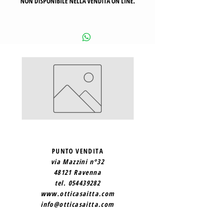
NON DISPONIBILE NELLA VENDITA ON LINE.
SAINT
SAINT
LAURENT
LAURENT
2
1
PUNTO VENDITA
via Mazzini n°32
48121 Ravenna
tel.
054439282
www.otticasaitta.com
info@otticasaitta.com