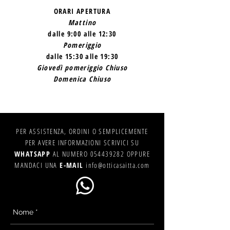
ORARI APERTURA
Mattino
dalle 9:00 alle 12:30
Pomeriggio
dalle 15:30 alle 19:30
Giovedì pomeriggio Chiuso
Domenica Chiuso
PER ASSISTENZA, ORDINI O SEMPLICEMENTE
PER AVERE INFORMAZIONI SCRIVICI SU
WHATSAPP
AL NUMERO
054439282
OPPURE
MANDACI UNA
E-MAIL
info@otticasaitta.com