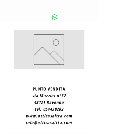
SAINT
SAINT
LAURENT
LAURENT
2
1
PUNTO VENDITA
via Mazzini n°32
48121 Ravenna
tel.
054439282
www.otticasaitta.com
info@otticasaitta.com