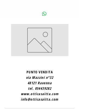
SAINT
SAINT
LAURENT
LAURENT
2
1
PUNTO VENDITA
via Mazzini n°32
48121 Ravenna
tel.
054439282
www.otticasaitta.com
info@otticasaitta.com