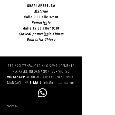
ORARI APERTURA
Mattino
dalle 9:00 alle 12:30
Pomeriggio
dalle 15:30 alle 19:30
Giovedì pomeriggio Chiuso
Domenica Chiuso
PER ASSISTENZA, ORDINI O SEMPLICEMENTE
PER AVERE INFORMAZIONI SCRIVICI SU
WHATSAPP
AL NUMERO
054439282
OPPURE
MANDACI UNA
E-MAIL
info@otticasaitta.com